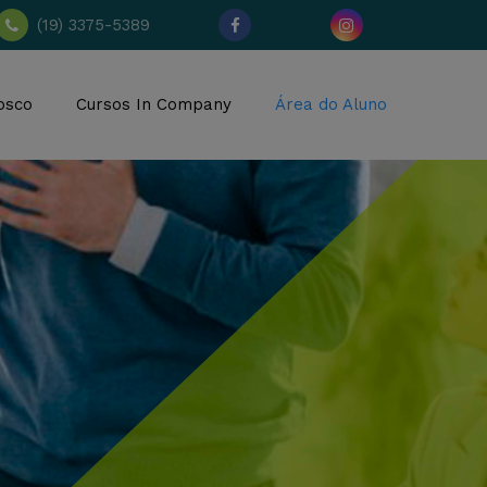
(19) 3375-5389
osco
Cursos In Company
Área do Aluno