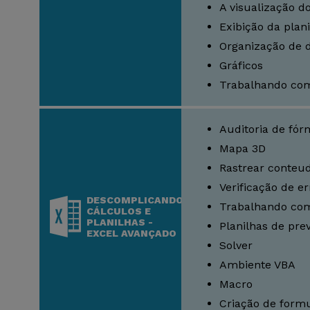
A visualização d
Exibição da plan
Organização de 
Gráficos
Trabalhando com
Auditoria de fór
Mapa 3D
Rastrear conteu
Verificação de er
DESCOMPLICANDO
Trabalhando com
CÁLCULOS E
PLANILHAS -
Planilhas de pre
EXCEL AVANÇADO
Solver
Ambiente VBA
Macro
Criação de formu