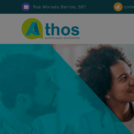
Rua Moraes Barros, 597
come