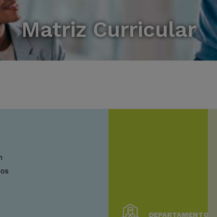
Matriz Curricular
h
os
DEPARTAMENTO