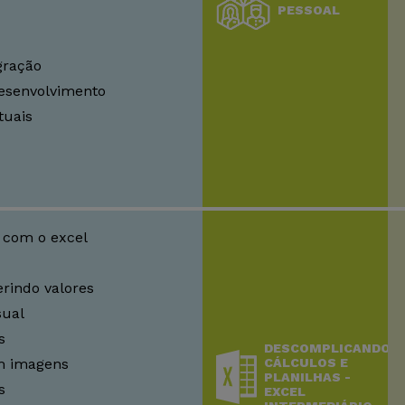
PESSOAL
gração
esenvolvimento
tuais
 com o excel
rindo valores
sual
s
DESCOMPLICANDO
m imagens
CÁLCULOS E
PLANILHAS -
s
EXCEL