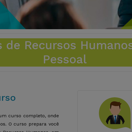
as de Recursos Humano
Pessoal
urso
um curso completo, onde
os. O curso prepara você