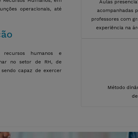
 e Recursos Humanos, em
Aulas presencia
nções operacionais, até
acompanhadas p
professores com g
experiência na ár
ção
e recursos humanos e
lhar no setor de RH, de
 sendo capaz de exercer
Método dinâm
de