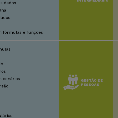
INTERMEDIÁRIO
os dados
ilha
dados
 fórmulas e funções
mulas
do
ros
 cenários
GESTÃO DE
PESSOAS
visão
lários