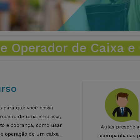
e Operador de Caixa e 
urso
s para que você possa
nanceiro de uma empresa,
to e cobrança, como usar
Aulas presencia
de operação de um caixa .
acompanhadas p