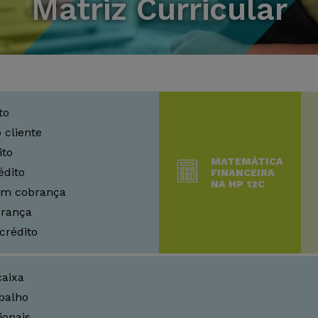
Matriz Curricular
to
 cliente
ito
MATEMÁTICA
édito
FINANCEIRA
NA HP 12C
om cobrança
brança
crédito
caixa
balho
ionais